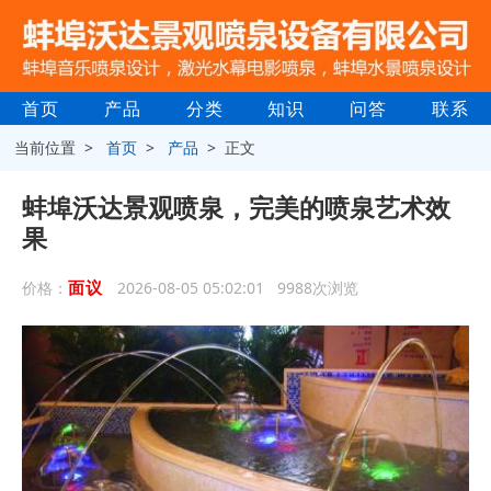
首页
产品
分类
知识
问答
联系
当前位置 >
首页
>
产品
> 正文
蚌埠沃达景观喷泉，完美的喷泉艺术效
果
面议
价格：
2026-08-05 05:02:01 9988次浏览