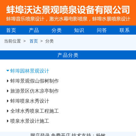
首页
产品
分类
知识
问答
联系
当前位置 >
首页
> 分类
产品分类
蚌埠园林景观设计
蚌埠景观假山假树制作
旅游景区仿木凉亭制作
蚌埠喷泉水秀设计
全球水秀喷泉工程施工
喷泉水景设计施工
网店登录
免费开店
技术支持：杨敏