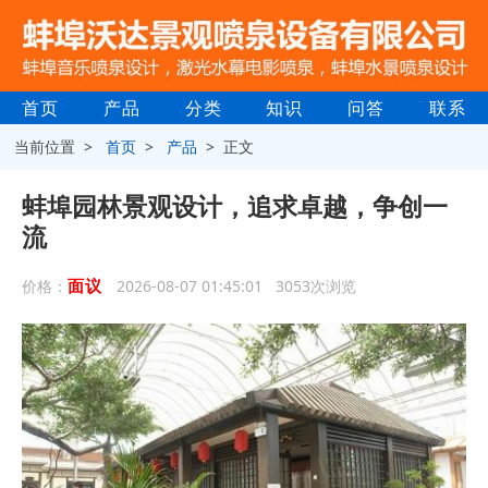
首页
产品
分类
知识
问答
联系
当前位置 >
首页
>
产品
> 正文
蚌埠园林景观设计，追求卓越，争创一
流
面议
价格：
2026-08-07 01:45:01 3053次浏览