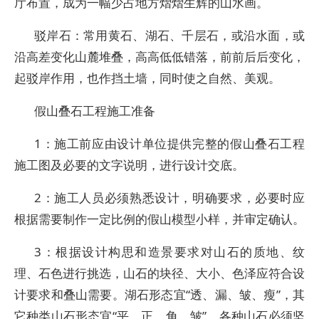
厅布置，成为一幅少占地方熠熠生辉的山水画。
驳岸石：常用黄石、湖石、千层石，或沿水面，或
沿高差变化山麓堆叠，高高低低错落，前前后后变化，
起驳岸作用，也作挡土墙，同时使之自然、美观。
假山叠石工程施工准备
1：施工前应由设计单位提供完整的假山叠石工程
施工图及必要的文字说明，进行设计交底。
2：施工人员必须熟悉设计，明确要求，必要时应
根据需要制作一定比例的假山模型小样，并审定确认。
3：根据设计构思和造景要求对山石的质地、纹
理、石色进行挑选，山石的块径、大小、色泽应符合设
计要求和叠山需要。湖石形态宜“透、漏、皱、瘦”，其
它种类山石形态宜“平、正、角、皱”。各种山石必须坚