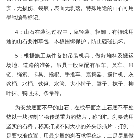
实，无损伤、裂痕，表面无剥落。特殊用途的山石可用
墨笔编号标记。
4：山石在装运过程中，应轻装、轻卸，有特殊用
途的山石要用草包、木板围绑保护，防止磕碰损坏。
5：根据施工条件备好吊装机具，做好堆料及搬运
场地、道路的准备。吊具一般应配有吊车、叉车、吊
链、绳索、卡具、撬棍、手推车、震捣器、搅拌机、灰
浆桶、水桶、铁锹、水管、大小锤子、錾子、抹子、柳
叶抹、鸭咀抹、条帚等。
为安放底面不平的山石，在找平面之上石底不平处
垫以一块控制平稳传递重力的垫片，称“刹”。刹要选用
坚实的石料，将其打成不同大小的斧头形插片，打刹一
是要找准位置，用最少量的刹石求得稳定，二是尽量做