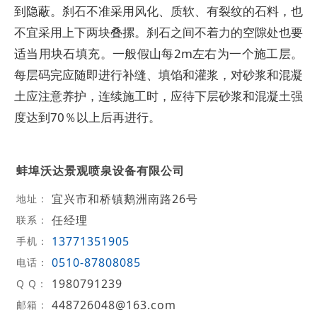
到隐蔽。刹石不准采用风化、质软、有裂纹的石料，也
不宜采用上下两块叠摞。刹石之间不着力的空隙处也要
适当用块石填充。一般假山每2m左右为一个施工层。
每层码完应随即进行补缝、填馅和灌浆，对砂浆和混凝
土应注意养护，连续施工时，应待下层砂浆和混凝土强
度达到70％以上后再进行。
蚌埠沃达景观喷泉设备有限公司
宜兴市和桥镇鹅洲南路26号
地址：
任经理
联系：
13771351905
手机：
0510-87808085
电话：
1980791239
Q Q：
448726048@163.com
邮箱：