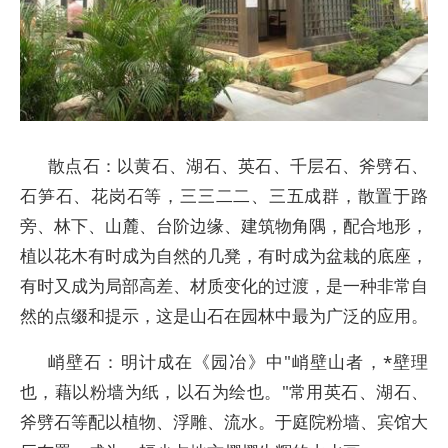
散点石：以黄石、湖石、英石、千层石、斧劈石、
石笋石、花岗石等，三三二二、三五成群，散置于路
旁、林下、山麓、台阶边缘、建筑物角隅，配合地形，
植以花木有时成为自然的几凳，有时成为盆栽的底座，
有时又成为局部高差、材质变化的过渡，是一种非常自
然的点缀和提示，这是山石在园林中最为广泛的应用。
峭壁石：明计成在《园冶》中"峭壁山者，*壁理
也，藉以粉墙为纸，以石为绘也。"常用英石、湖石、
斧劈石等配以植物、浮雕、流水。于庭院粉墙、宾馆大