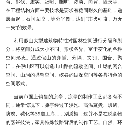
晦、起伏、虚实、寂喧、幽旷、浓淡、向背、险夷等。
在工程结构方面主要技术是要求有稳固耐久的基础，递
层而起，石间互咬，等分平衡，达到“其状可骇，万无
一失”的效果。
利用假山大型建筑物特性对园林空间进行分隔和划
分，将空间分成大小不同、形状各异、富于变化的各种
空间形态。通过假山的穿插、分隔、夹拥、围合、聚
汇，在假山区可以创造出山路的流动空间、山坳的闭合
空间、山洞的拱穹空间、峡谷的纵深空间等各具特色的
空间形式。
当前市面上销售的凉亭，凉亭的制作工艺都各有不
同，通常情况下，凉亭经过了浸泡、高温蒸煮、烘烤、
防腐、碳化等39道工序......别质疑，这并不是在说食物
的烹饪技法，家具特殊纹路背后的制作工艺。自然、环