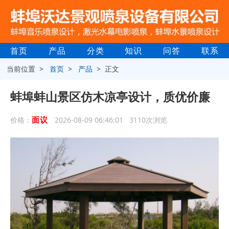
首页
产品
分类
知识
问答
联系
当前位置 >
首页
>
产品
> 正文
蚌埠蚌山景区仿木凉亭设计，质优价廉
面议
价格：
2026-08-09 06:46:01 3110次浏览