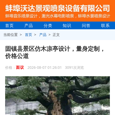
首页
产品
分类
知识
问答
联系
当前位置 >
首页
>
产品
> 正文
固镇县景区仿木凉亭设计，量身定制，
价格公道
面议
价格：
2026-08-07 01:26:01 3091次浏览