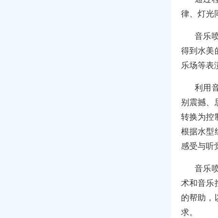
律、灯光
音乐
得到水美
乐场等表
利用
别震撼、
转换为控
根据水型
感受与听
音乐
术和音乐
的帮助，
求。