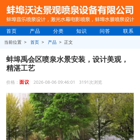
首页
产品
分类
知识
问答
联系
当前位置 >
首页
>
产品
> 正文
蚌埠禹会区喷泉水景安装，设计美观，
精湛工艺
面议
价格：
2026-08-06 09:46:01 3191次浏览